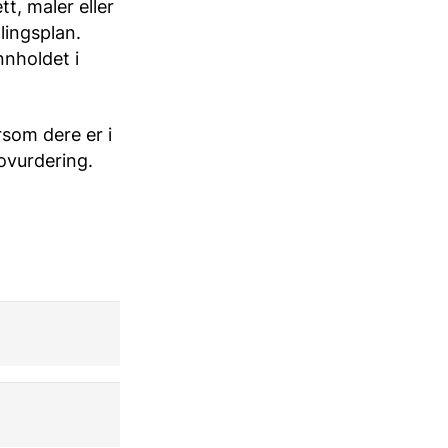
t, maler eller
lingsplan.
nnholdet i
rsom dere er i
ovurdering.