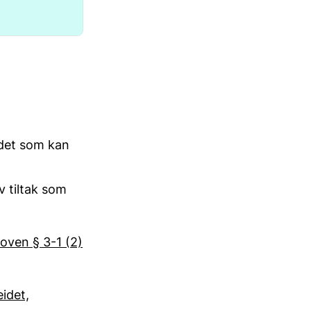
idet som kan
v tiltak som
loven § 3-1 (2)
eidet,