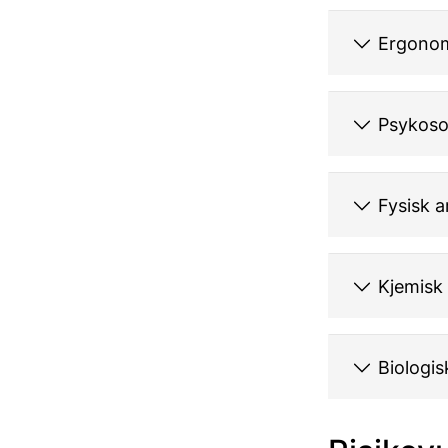
Ergonom
Psykosos
Fysisk a
Kjemisk 
Biologis