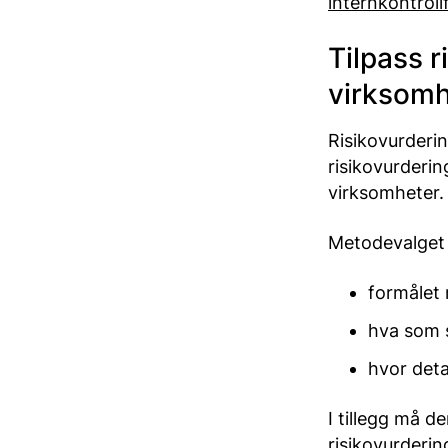
internkontroll
Tilpass r
virksom
Risikovurderin
risikovurderin
virksomheter.
Metodevalget
formålet 
hva som s
hvor deta
I tillegg må 
risikovurderin