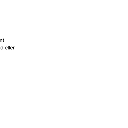
mt
d eller
i