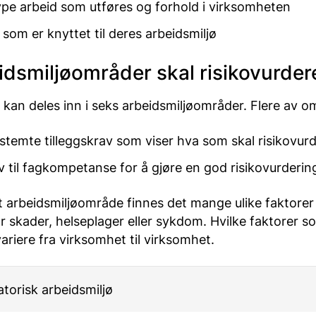
ype arbeid som utføres og forhold i virksomheten
 som er knyttet til deres arbeidsmiljø
eidsmiljøområder skal risikovurder
 kan deles inn i seks arbeidsmiljøområder. Flere av 
stemte tilleggskrav som viser hva som skal risikovur
rav til fagkompetanse for å gjøre en god risikovurderin
t arbeidsmiljøområde finnes det mange ulike faktore
 for skader, helseplager eller sykdom. Hvilke faktorer s
variere fra virksomhet til virksomhet.
torisk arbeidsmiljø