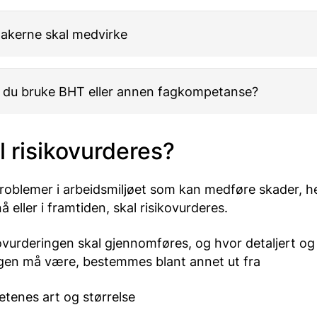
takerne skal medvirke
l du bruke BHT eller annen fagkompetanse?
l risikovurderes?
problemer i arbeidsmiljøet som kan medføre skader, h
å eller i framtiden, skal risikovurderes.
ovurderingen skal gjennomføres, og hvor detaljert o
ngen må være, bestemmes blant annet ut fra
tenes art og størrelse