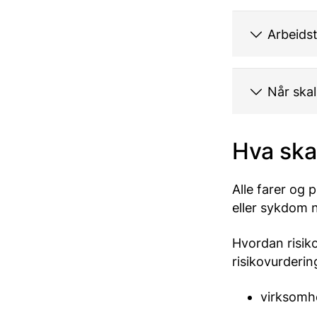
Arbeids
Når ska
Hva ska
Alle farer og 
eller sykdom n
Hvordan risik
risikovurderi
virksomhe