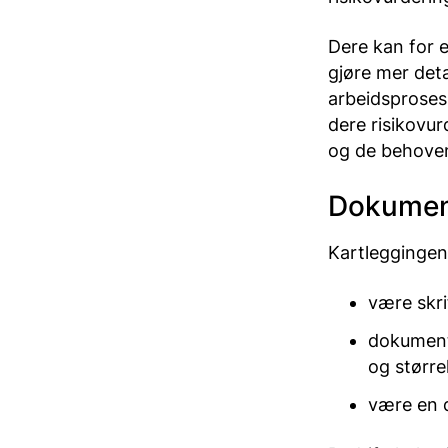
Dere kan for 
gjøre mer deta
arbeidsproses
dere risikovur
og de behoven
Dokument
Kartleggingen 
være skri
dokument
og størr
være en d