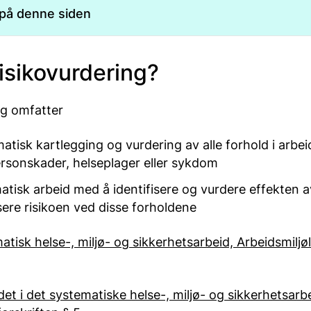
 på denne siden
risikovurdering?
ng omfatter
atisk kartlegging og vurdering av alle forhold i arbe
personskader, helseplager eller sykdom
atisk arbeid med å identifisere og vurdere effekten a
ere risikoen ved disse forholdene
matisk helse-, miljø- og sikkerhetsarbeid, Arbeidsmiljø
ldet i det systematiske helse-, miljø- og sikkerhetsarb