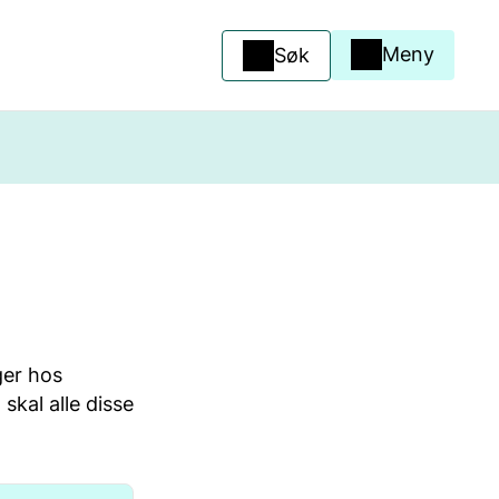
Meny
Søk
ger hos
skal alle disse