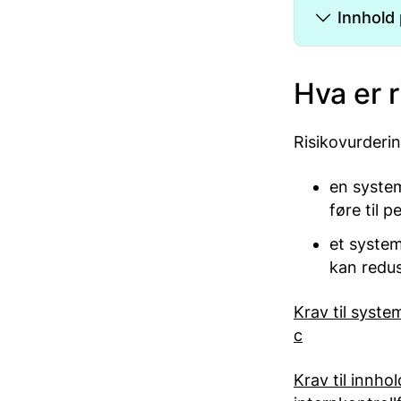
Innhold
Hva er 
Risikovurderi
en system
føre til 
et system
kan redus
Krav til syste
c
Krav til innho