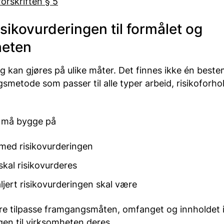
forskriften § 5
isikovurderingen til formålet og
heten
g kan gjøres på ulike måter. Det finnes ikke én beste
gsmetode som passer til alle typer arbeid, risikoforhol
 må bygge på
med risikovurderingen
kal risikovurderes
ljert risikovurderingen skal være
dere tilpasse framgangsmåten, omfanget og innholdet 
gen til virksomheten deres.