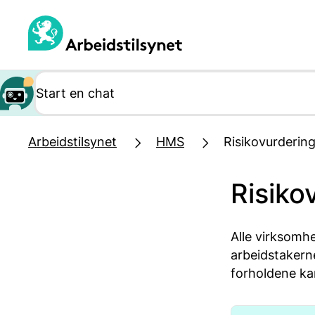
Hopp
til
hovedinnhold
Arbeidstilsynet
HMS
Risikovurderin
Risiko
Alle virksomhe
arbeidstakerne.
forholdene ka