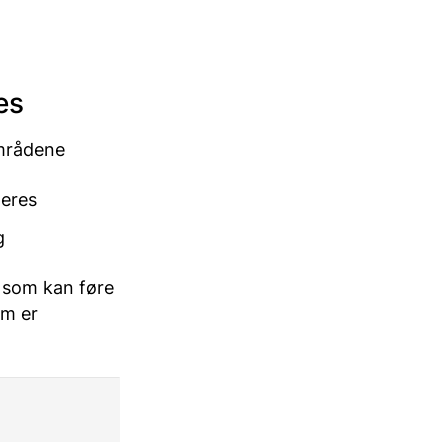
es
områdene
deres
g
r som kan føre
om er