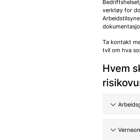
Bedriftshelset
verktøy for d
Arbeidstilsyne
dokumentasjo
Ta kontakt me
tvil om hva s
Hvem sk
risikov
Arbeidsg
Verneom