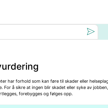
Still oss et spørs
g
vurdering
ter har forhold som kan føre til skader eller helsepla
 For å sikre at ingen blir skadet eller syke av jobben, 
rtlegges, forebygges og følges opp.