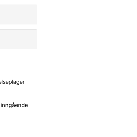
elseplager
g inngående