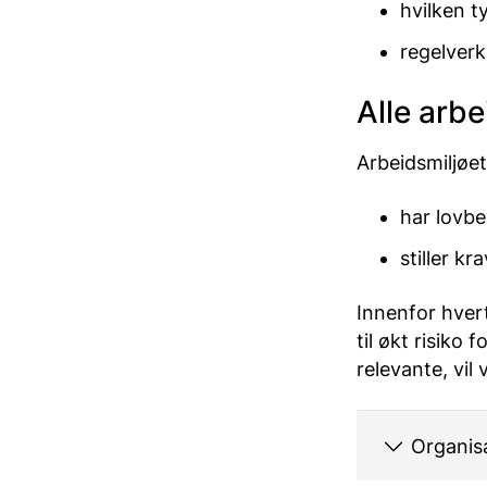
hvilken t
regelverk
Alle arb
Arbeidsmiljøet
har lovbe
stiller k
Innenfor hver
til økt risiko
relevante, vil 
Organisa