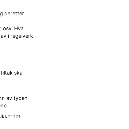
g deretter
r osv. Hva
av i regelverk
iltak skal
nn av typen
ene
sikkerhet