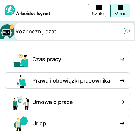
Wróć
na
stronę
Szukaj
Menu
główną
Still oss et spørs
Czas pracy
Prawa i obowiązki pracownika
Umowa o pracę
Urlop