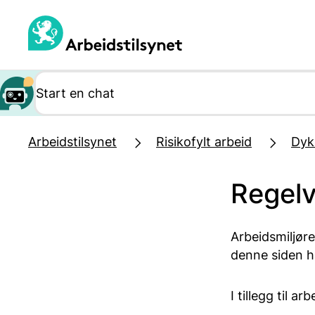
Hopp
til
hovedinnhold
Arbeidstilsynet
Risikofylt arbeid
Dyk
Regelv
Arbeidsmiljøre
denne siden h
I tillegg til 