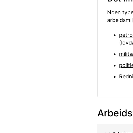
Noen typer
arbeidsmil
petro
(lovd
milit
polit
Redni
Arbeids