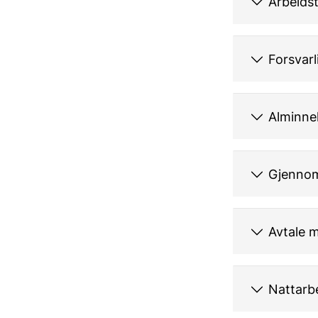
Arbeidst
Forsvarl
Alminnel
Gjennom
Avtale 
Nattarb