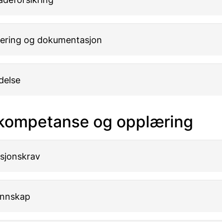
ering og dokumentasjon
delse
l kompetanse og opplæring
asjonskrav
unnskap