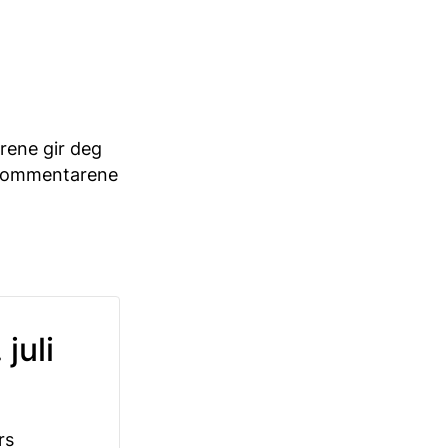
arene gir deg
r kommentarene
juli
rs