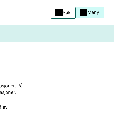
Meny
Søk
asjoner. På
asjoner.
å av