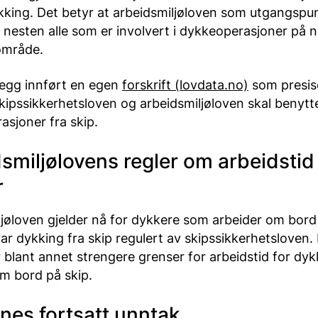
kking. Det betyr at arbeidsmiljøloven som utgangspu
r nesten alle som er involvert i dykkeoperasjoner på 
lområde.
illegg innført en egen
forskrift (lovdata.no)
som presis
kipssikkerhetsloven og arbeidsmiljøloven skal benytt
sjoner fra skip.
smiljølovens regler om arbeidstid
r
jøloven gjelder nå for dykkere som arbeider om bord 
var dykking fra skip regulert av skipssikkerhetsloven
 blant annet strengere grenser for arbeidstid for dy
m bord på skip.
nnes fortsatt unntak