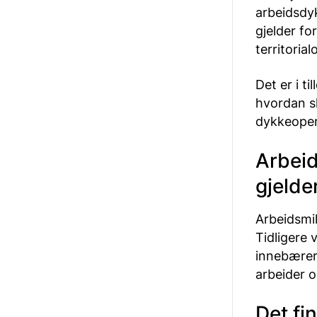
arbeidsdy
gjelder fo
territoria
Det er i t
hvordan s
dykkeopera
Arbeid
gjelde
Arbeidsmil
Tidligere 
innebærer
arbeider o
Det fi