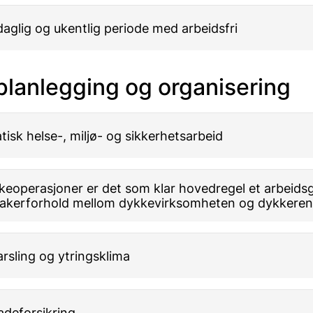
 daglig og ukentlig periode med arbeidsfri
 planlegging og organisering
isk helse-, miljø- og sikkerhetsarbeid
eoperasjoner er det som klar hovedregel et arbeidsg
takerforhold mellom dykkevirksomheten og dykkeren
arsling og ytringsklima
adeforsikring