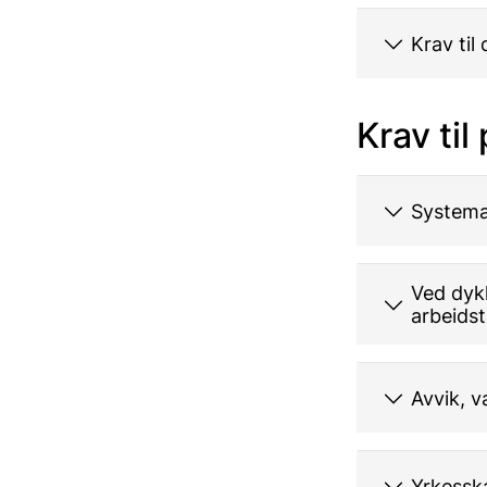
Krav til
Krav til
Systemat
Ved dykk
arbeids
Avvik, v
Yrkessk