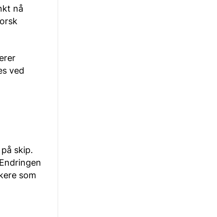
nkt nå
norsk
erer
es ved
på skip.
. Endringen
kkere som