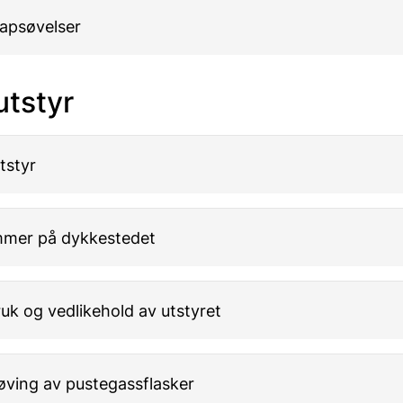
apsøvelser
 utstyr
tstyr
mer på dykkestedet
ruk og vedlikehold av utstyret
øving av pustegassflasker