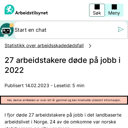
Hopp
til
hovedinnhold
Søk
Meny
Still oss et spørs
Statistikk over arbeidsskadedødsfall
27 arbeidstakere døde på jobb i
2022
Publisert 14.02.2023 - Lesetid: 5 min
Hei, denne artikkelen er over ett år gammel og kan inneholde utdatert informasjon.
I fjor døde 27 arbeidstakere på jobb i det landbaserte
arbeidslivet i Norge. 24 av de omkomne var norske