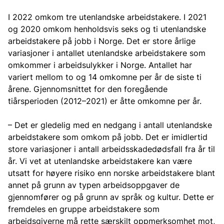
I 2022 omkom tre utenlandske arbeidstakere. I 2021
og 2020 omkom henholdsvis seks og ti utenlandske
arbeidstakere på jobb i Norge. Det er store årlige
variasjoner i antallet utenlandske arbeidstakere som
omkommer i arbeidsulykker i Norge. Antallet har
variert mellom to og 14 omkomne per år de siste ti
årene. Gjennomsnittet for den foregående
tiårsperioden (2012–2021) er åtte omkomne per år.
– Det er gledelig med en nedgang i antall utenlandske
arbeidstakere som omkom på jobb. Det er imidlertid
store variasjoner i antall arbeidsskadedødsfall fra år til
år. Vi vet at utenlandske arbeidstakere kan være
utsatt for høyere risiko enn norske arbeidstakere blant
annet på grunn av typen arbeidsoppgaver de
gjennomfører og på grunn av språk og kultur. Dette er
fremdeles en gruppe arbeidstakere som
arbeidsgiverne må rette særskilt oppmerksomhet mot,