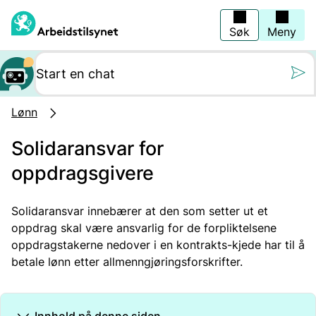
Hopp
til
hovedinnhold
Søk
Meny
Still oss et spørs
Lønn
Solidaransvar for
oppdragsgivere
Solidaransvar innebærer at den som setter ut et
oppdrag skal være ansvarlig for de forpliktelsene
oppdragstakerne nedover i en kontrakts-kjede har til å
betale lønn etter allmenngjøringsforskrifter.