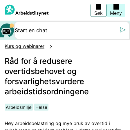
Hopp
til
hovedinnhold
Søk
Meny
Still oss et spørs
Kurs og webinarer
Råd for å redusere
overtidsbehovet og
forsvarlighetsvurdere
arbeidstidsordningene
Arbeidsmiljø
Helse
Høy arbeidsbelastning og mye bruk av overtid i