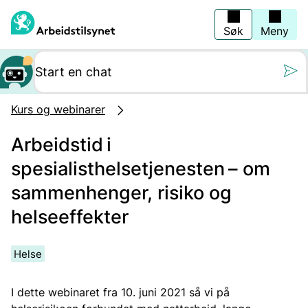
Hopp
til
hovedinnhold
Søk
Meny
Still oss et spørs
Kurs og webinarer
Arbeidstid i
spesialisthelsetjenesten – om
sammenhenger, risiko og
helseeffekter
Helse
I dette webinaret fra 10. juni 2021 så vi på