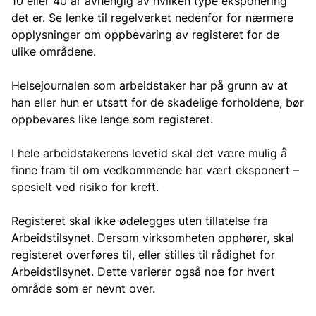
10 eller 40 år avhengig av hvilken type eksponering
det er. Se lenke til regelverket nedenfor for nærmere
opplysninger om oppbevaring av registeret for de
ulike områdene.
Helsejournalen som arbeidstaker har på grunn av at
han eller hun er utsatt for de skadelige forholdene, bør
oppbevares like lenge som registeret.
I hele arbeidstakerens levetid skal det være mulig å
finne fram til om vedkommende har vært eksponert –
spesielt ved risiko for kreft.
Registeret skal ikke ødelegges uten tillatelse fra
Arbeidstilsynet. Dersom virksomheten opphører, skal
registeret overføres til, eller stilles til rådighet for
Arbeidstilsynet. Dette varierer også noe for hvert
område som er nevnt over.