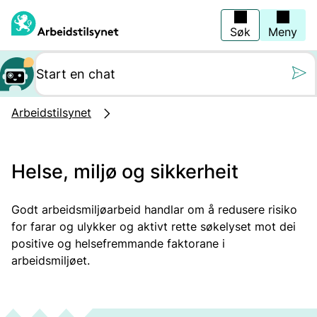
Hopp
til
hovedinnhold
Søk
Meny
Still oss et spørs
Arbeidstilsynet
Helse, miljø og sikkerheit
Godt arbeidsmiljøarbeid handlar om å redusere risiko
for farar og ulykker og aktivt rette søkelyset mot dei
positive og helsefremmande faktorane i
arbeidsmiljøet.