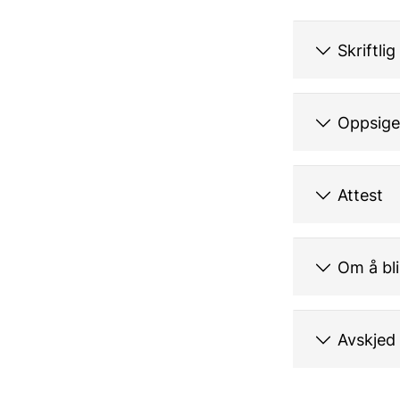
Skriftli
Oppsige
Attest
Om å bl
Avskjed