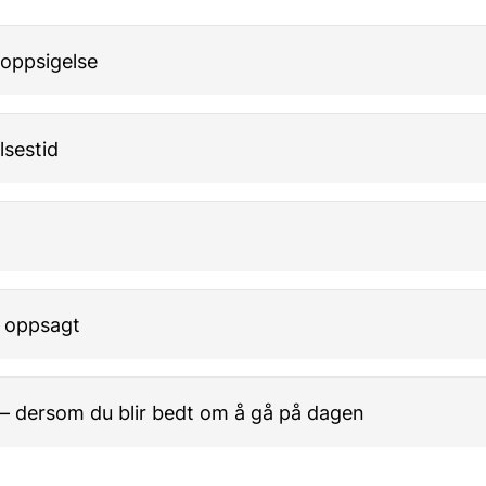
g oppsigelse
lsestid
i oppsagt
 – dersom du blir bedt om å gå på dagen