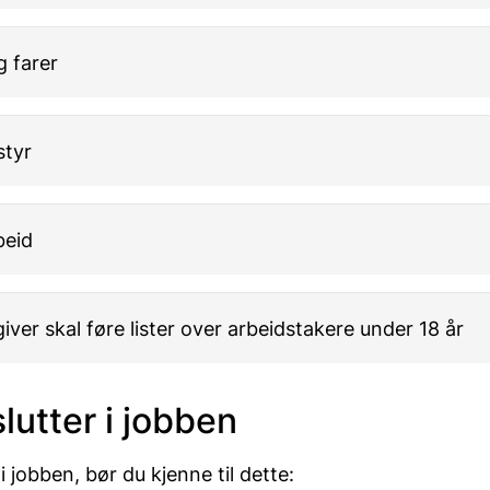
g farer
styr
beid
iver skal føre lister over arbeidstakere under 18 år
lutter i jobben
i jobben, bør du kjenne til dette: