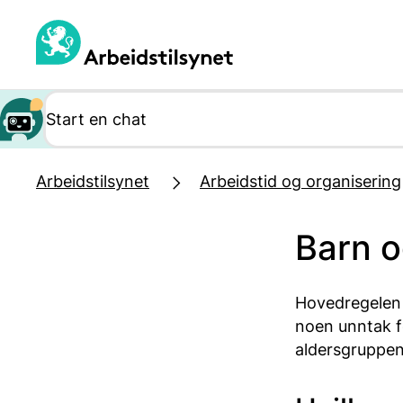
Hopp
til
hovedinnhold
Arbeidstilsynet
Arbeidstid og organisering
Barn o
Hovedregelen e
noen unntak fo
aldersgruppen