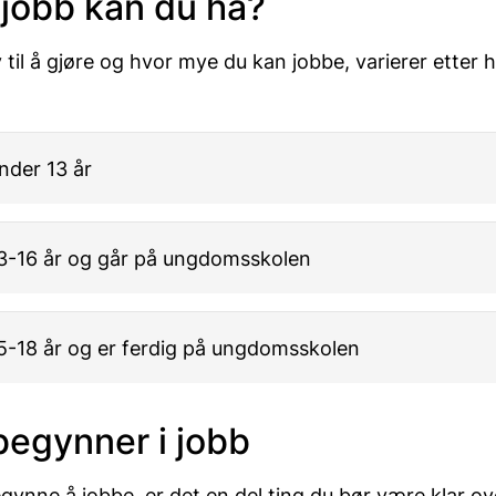
 jobb kan du ha?
 til å gjøre og hvor mye du kan jobbe, varierer etter
nder 13 år
13-16 år og går på ungdomsskolen
15-18 år og er ferdig på ungdomsskolen
begynner i jobb
gynne å jobbe, er det en del ting du bør være klar ov