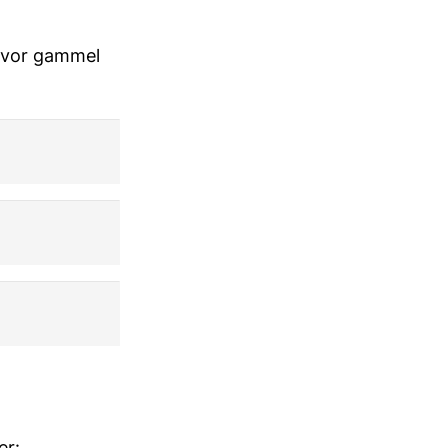
 hvor gammel
er: