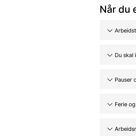
Når du e
Arbeidst
Du skal 
Pauser o
Ferie og
Arbeids