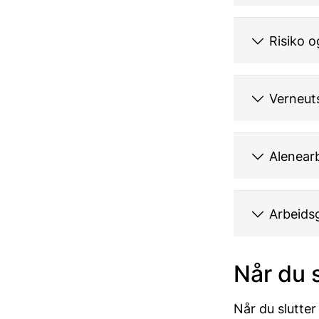
Risiko o
Verneut
Alenear
Arbeidsg
Når du s
Når du slutter 