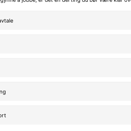
avtale
d
ng
ort