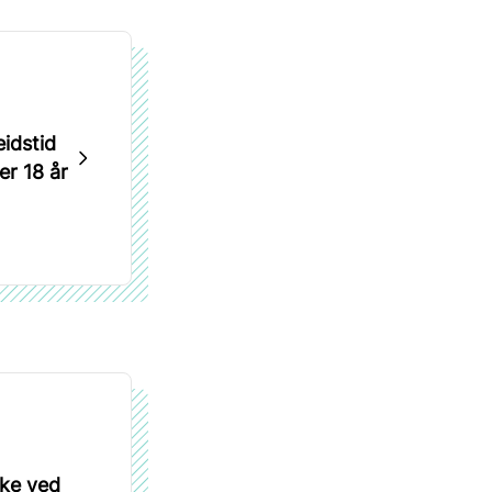
idstid
r 18 år
ke ved