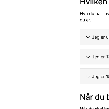
Hvilken
Hva du har lov
du er.
Jeg er u
Jeg er 
Jeg er 
Når du 
Når du skal be