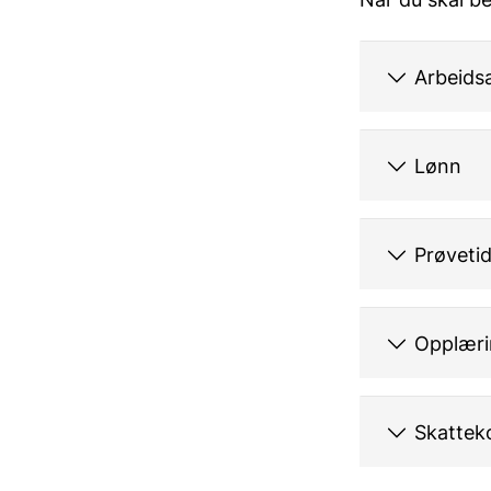
Arbeids
Lønn
Prøveti
Opplæri
Skattek