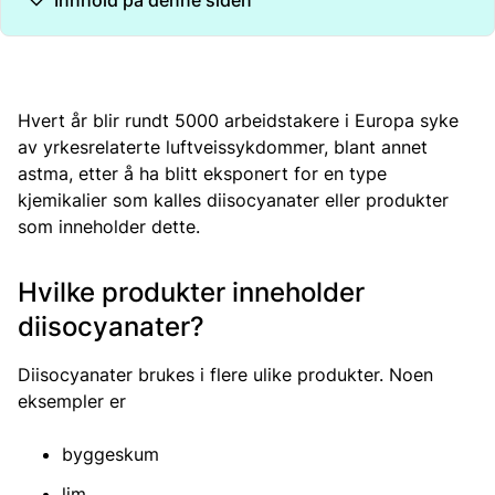
Innhold på denne siden
Hvert år blir rundt 5000 arbeidstakere i Europa syke
av yrkesrelaterte luftveissykdommer, blant annet
astma, etter å ha blitt eksponert for en type
kjemikalier som kalles diisocyanater eller produkter
som inneholder dette.
Hvilke produkter inneholder
diisocyanater?
Diisocyanater brukes i flere ulike produkter. Noen
eksempler er
byggeskum
lim