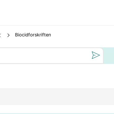
r
Biocidforskriften
Still oss et spørs