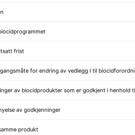
en
 biocidprogrammet
satt frist
gangsmåte for endring av vedlegg I til biocidforordn
nger av biocidprodukter som er godkjent i henhold ti
rnyelse av godkjenninger
 samme produkt