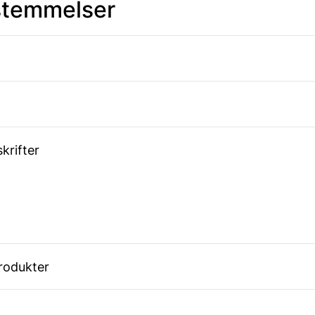
estemmelser
skrifter
idprodukter