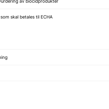
e vurdering av biocidprodukter
ter som skal betales til ECHA
sning