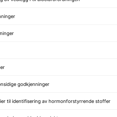
enninger
nninger
ner
 gjensidige godkjenninger
iterier til identifisering av hormonforstyrrende stoffer