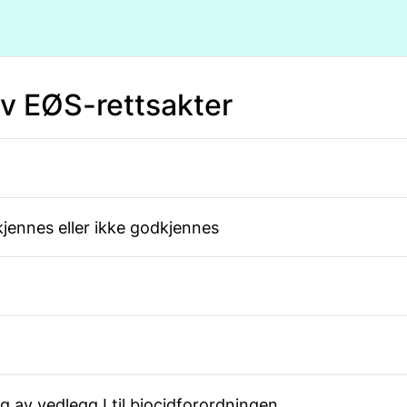
av EØS-rettsakter
godkjennes eller ikke godkjennes
ing av vedlegg I til biocidforordningen