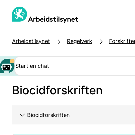
Hopp
til
hovedinnhold
Arbeidstilsynet
Regelverk
Forskrifte
Biocidforskriften
Biocidforskriften