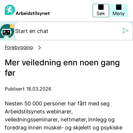
Hopp
til
hovedinnhold
Søk
Meny
Still oss et spørs
Forebygging
Mer veiledning enn noen gang
før
Publisert 18.03.2026
Nesten 50 000 personer har fått med seg
Arbeidstilsynets webinarer,
veiledningsseminarer, nettmøter, innlegg og
foredrag innen muskel- og skjelett og psykiske