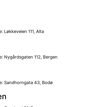
: Løkkeveien 111, Alta
e: Nygårdsgaten 112, Bergen
e: Sandhorngata 43, Bodø
en