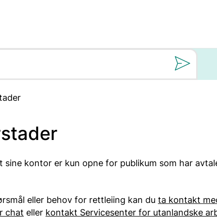
Still oss et spørs
tader
stader
et sine kontor er kun opne for publikum som har avta
rsmål eller behov for rettleiing kan du
ta kontakt me
er chat
eller
kontakt Servicesenter for utanlandske ar