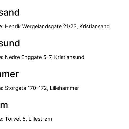
nsand
: Henrik Wergelandsgate 21/23, Kristiansand
nsund
: Nedre Enggate 5–7, Kristiansund
mmer
: Storgata 170–172, Lillehammer
øm
: Torvet 5, Lillestrøm