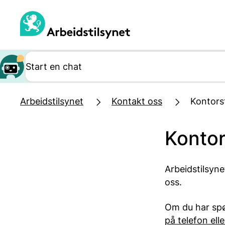
Hopp
til
hovedinnhold
Arbeidstilsynet
Kontakt oss
Kontors
Kontor
Arbeidstilsyn
oss.
Om du har spø
på telefon ell