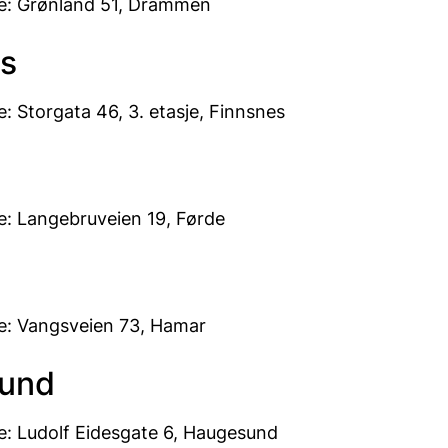
e: Grønland 51, Drammen
s
: Storgata 46, 3. etasje, Finnsnes
: Langebruveien 19, Førde
e: Vangsveien 73, Hamar
und
: Ludolf Eidesgate 6, Haugesund