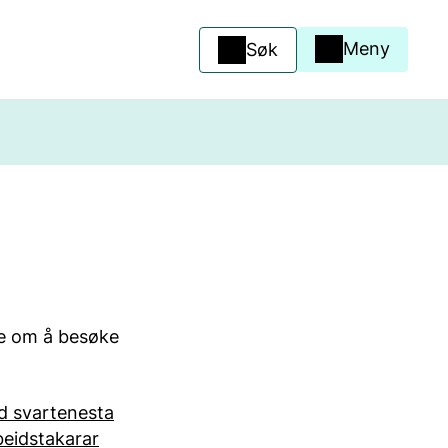
Meny
Søk
le om å besøke
d svartenesta
beidstakarar