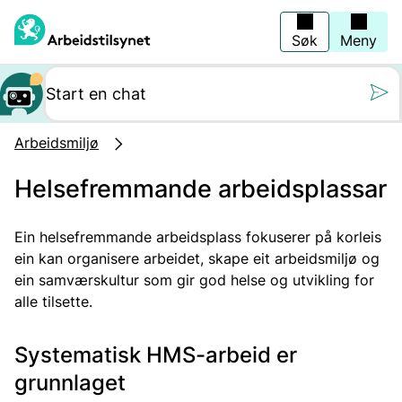
Hopp
til
hovedinnhold
Søk
Meny
Still oss et spørs
Arbeidsmiljø
Helsefremmande arbeidsplassar
Ein helsefremmande arbeidsplass fokuserer på korleis
ein kan organisere arbeidet, skape eit arbeidsmiljø og
ein samværskultur som gir god helse og utvikling for
alle tilsette.
Systematisk HMS-arbeid er
grunnlaget