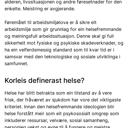
alderen, livssituasjonen og andre føresetnader for den
enkelte. Meistring er avgjerande.
Føremålet til arbeidsmiljølova er å sikre eit
arbeidsmiljø som gir grunnlag for ein helsefremmande
og meiningsfull arbeidssituasjon. Denne skal gi full
sikkerheit mot fysiske og psykiske skadeverknader, og
ha ein velferdsmessig standard som til kvar tid er i
samsvar med den teknologiske og sosiale utviklinga i
samfunnet.
Korleis definerast helse?
Helse har blitt betrakta som ein tilstand av å vere
frisk, der fråværet av sjukdom har vore det viktigaste
kriteriet. Innan den helsefremmande ideologien blir
helse forstått meir som eit psykososialt omgrep som
inkluderer ressursar, velvære, sosial samanheng,
personleg vekst og evne til å fungere og meistre.