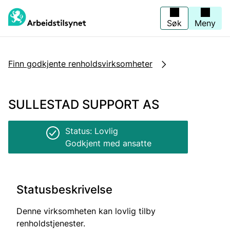
Jump
to
main
Søk
Meny
content
Finn godkjente renholdsvirksomheter
SULLESTAD SUPPORT AS
Status: Lovlig
Godkjent med ansatte
Statusbeskrivelse
Denne virksomheten kan lovlig tilby
renholdstjenester.