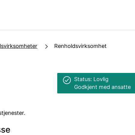
dsvirksomheter
Renholdsvirksomhet
Status: Lovlig
Godkjent med ansatte
tjenester.
sse