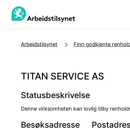
Jump
to
main
content
Arbeidstilsynet
Finn godkjente renhol
TITAN SERVICE AS
Statusbeskrivelse
Denne virksomheten kan lovlig tilby renholds
Besøksadresse
Postadre