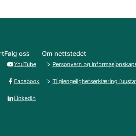
rt
Følg oss
Om nettstedet
YouTube
Personvern og informasjonskaps
Facebook
Tilgjengelighetserklæring (uusta
LinkedIn