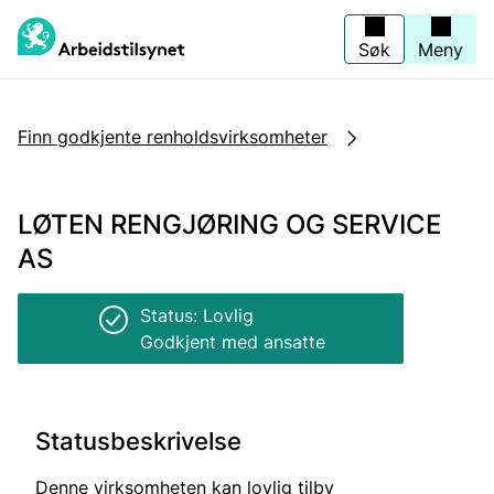
Jump
to
main
Søk
Meny
content
Finn godkjente renholdsvirksomheter
LØTEN RENGJØRING OG SERVICE
AS
Status: Lovlig
Godkjent med ansatte
Statusbeskrivelse
Denne virksomheten kan lovlig tilby