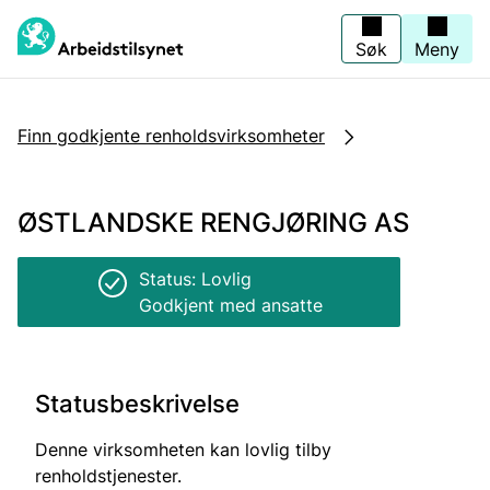
Jump
to
main
Søk
Meny
content
Finn godkjente renholdsvirksomheter
ØSTLANDSKE RENGJØRING AS
Status: Lovlig
Godkjent med ansatte
Statusbeskrivelse
Denne virksomheten kan lovlig tilby
renholdstjenester.