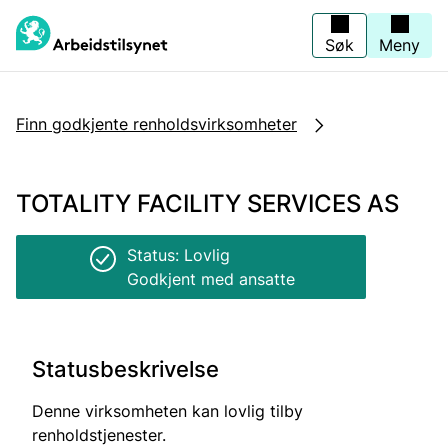
Jump
to
main
Søk
Meny
content
Finn godkjente renholdsvirksomheter
TOTALITY FACILITY SERVICES AS
Status: Lovlig
Godkjent med ansatte
Statusbeskrivelse
Denne virksomheten kan lovlig tilby
renholdstjenester.