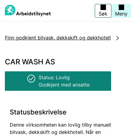
Jump
to
main
Søk
Meny
content
Finn godkjent bilvask, dekkskift og dekkhotell
CAR WASH AS
Status: Lovlig
Godkjent med ansatte
Statusbeskrivelse
Denne virksomheten kan lovlig tilby manuell
bilvask, dekkskift og dekkhotell. Når en