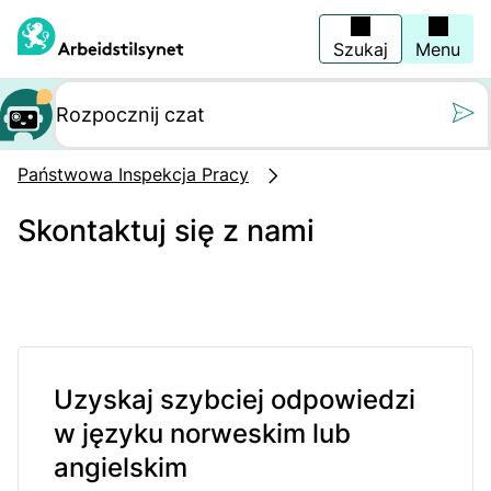
Wróć
na
stronę
Szukaj
Menu
główną
Still oss et spørs
Państwowa Inspekcja Pracy
Skontaktuj się z nami
Uzyskaj szybciej odpowiedzi
w języku norweskim lub
angielskim