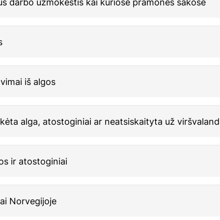
us darbo užmokestis kai kuriose pramonės šakose
s
avimai iš algos
ta alga, atostoginiai ar neatsiskaityta už viršvaland
s ir atostoginiai
ai Norvegijoje