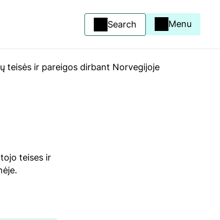
Menu
Search
ų teisės ir pareigos dirbant Norvegijoje
ojo teises ir
nėje.