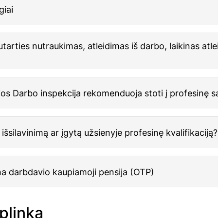
giai
tarties nutraukimas, atleidimas iš darbo, laikinas atle
os Darbo inspekcija rekomenduoja stoti į profesinę s
e išsilavinimą ar įgytą užsienyje profesinę kvalifikaciją?
ma darbdavio kaupiamoji pensija (OTP)
plinka