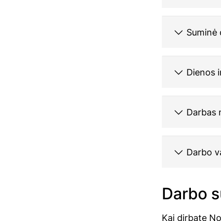
Suminė 
Dienos i
Darbas n
Darbo va
Darbo s
Kai dirbate No