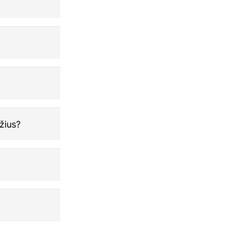
žius?