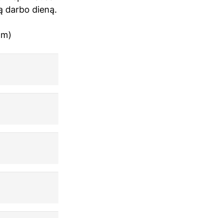
są darbo dieną.
om)