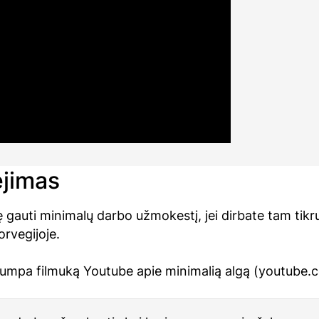
jimas
sę gauti minimalų darbo užmokestį, jei dirbate tam tik
rvegijoje.
trumpa filmuką Youtube apie minimalią algą (youtube.