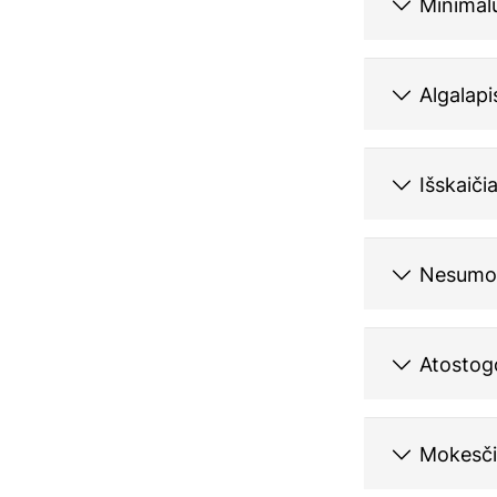
Minimal
Algalapi
Išskaiči
Nesumokė
Atostogo
Mokesči