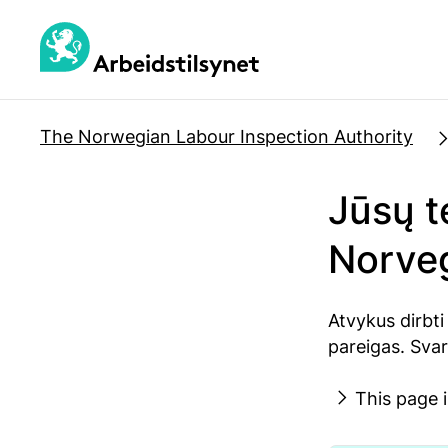
Jump
to
main
content
The Norwegian Labour Inspection Authority
Jūsų t
Norveg
Atvykus dirbti
pareigas. Svar
This page 