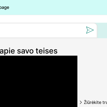
 page
Still oss et spørs
apie savo teises
Žiūrėkite t