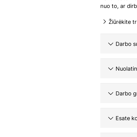
nuo to, ar dirb
Žiūrėkite 
Darbo su
Nuolatin
Darbo g
Esate k