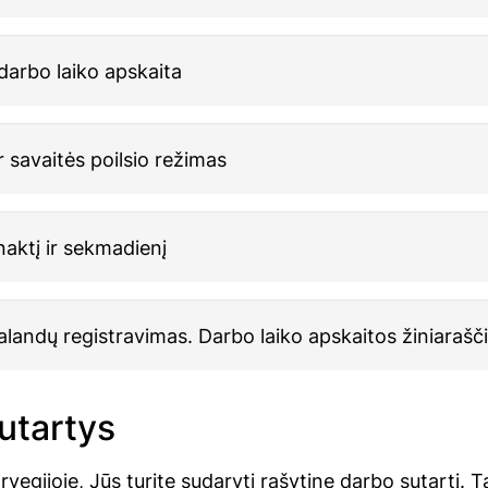
darbo laiko apskaita
r savaitės poilsio režimas
aktį ir sekmadienį
landų registravimas. Darbo laiko apskaitos žiniarašči
utartys
rvegijoje, Jūs turite sudaryti rašytinę darbo sutartį. T