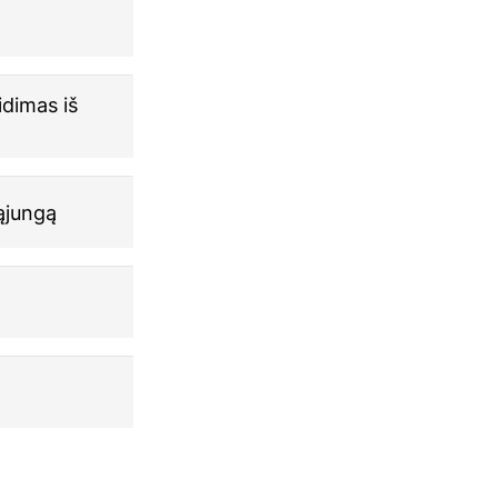
idimas iš
ąjungą