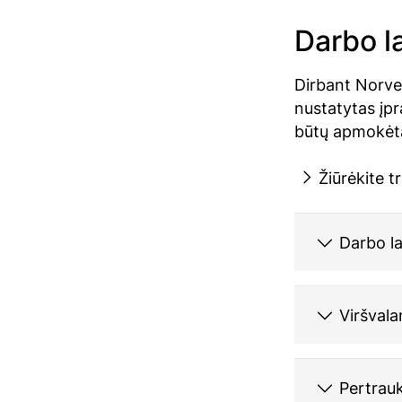
Darbo l
Dirbant Norvegi
nustatytas įpr
būtų apmokėta
Žiūrėkite 
Darbo la
Viršvala
Pertrau