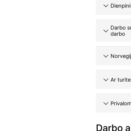
Dienpini
Darbo su
darbo
Norvegij
Ar turit
Privalo
Darbo a