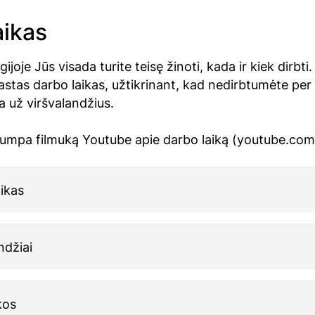
aikas
joje Jūs visada turite teisę žinoti, kada ir kiek dirbti.
astas darbo laikas, užtikrinant, kad nedirbtumėte per 
 už viršvalandžius.
trumpa filmuką Youtube apie darbo laiką (youtube.com
ikas
ndžiai
kos