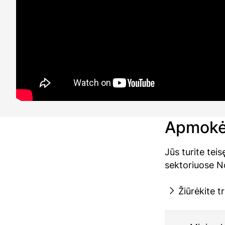
Apmokė
Jūs turite tei
sektoriuose No
Žiūrėkite 