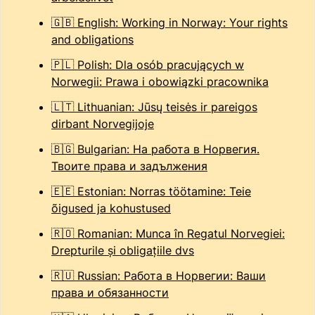
🇬🇧 English: Working in Norway: Your rights
and obligations
🇵🇱 Polish: Dla osób pracujących w
Norwegii: Prawa i obowiązki pracownika
🇱🇹 Lithuanian: Jūsų teisės ir pareigos
dirbant Norvegijoje
🇧🇬 Bulgarian: На работа в Норвегия.
Твоите права и задължения
🇪🇪 Estonian: Norras töötamine: Teie
õigused ja kohustused
🇷🇴 Romanian: Munca în Regatul Norvegiei:
Drepturile şi obligaţiile dvs
🇷🇺 Russian: Работа в Норвегии: Ваши
права и обязанности