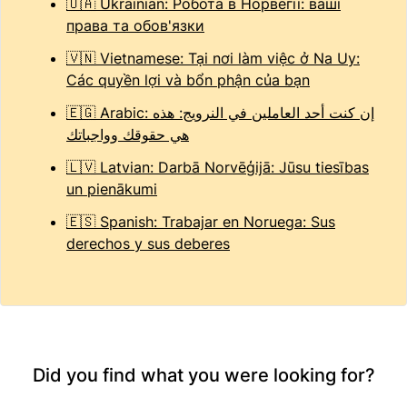
🇺🇦 Ukrainian: Робота в Норвегії: ваші
права та обов'язки
🇻🇳 Vietnamese: Tại nơi làm việc ở Na Uy:
Các quyền lợi và bổn phận của bạn
🇪🇬 Arabic: إن كنت أحد العاملين في النرويج: هذه
هي حقوقك وواجباتك
🇱🇻 Latvian: Darbā Norvēģijā: Jūsu tiesības
un pienākumi
🇪🇸 Spanish: Trabajar en Noruega: Sus
derechos y sus deberes
Did you find what you were looking for?