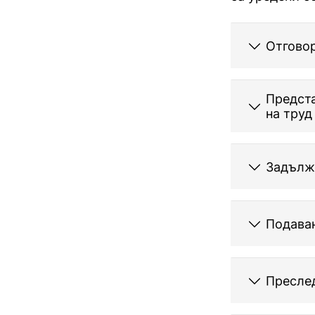
Отговор
Предста
на труд
Задълже
Подаван
Пресле