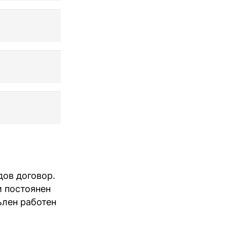
дов договор.
и постоянен
ълен работен