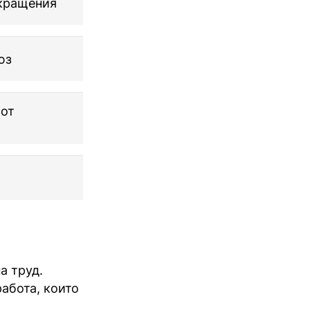
ъкращения
юз
 от
а труд.
абота, които