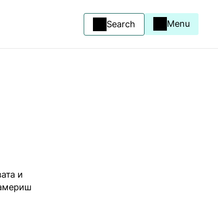
Menu
Search
ата и
намериш