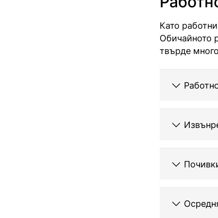
Работн
Като работни
Обичайното р
твърде много
Работн
Извънр
Почивки
Осредня