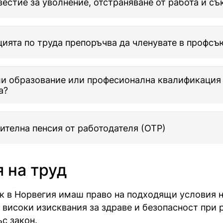
естие за уволнение, отстраняване от работа и с
ията по труда препоръчва да членувате в профсъ
и образование или професионална квалификация
а?
телна пенсия от работодателя (OTP)
 на труд
к в Норвегия имаш право на подходящи условия н
високи изисквания за здраве и безопасност при р
ъс закон.