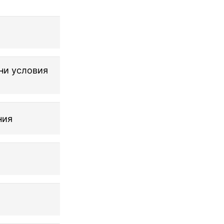
ни условия
ния