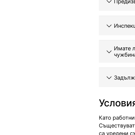
Предизв
Инспекц
Имате л
чужбин
Задължи
Условия
Като работни
Съществуват 
са уредени с