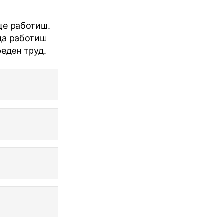
ще работиш.
 да работиш
реден труд.