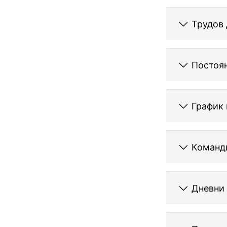
Трудов 
Постоян
График 
Команд
Дневни