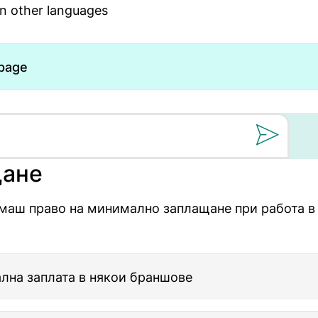
in other languages
 page
Still oss et spørs
ане
маш право на минимално заплащане при работа в
лна заплата в някои браншове