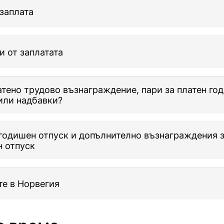
заплата
 от заплатата
тено трудово възнаграждение, пари за платен го
или надбавки?
годишен отпуск и допълнително възнаграждения з
 отпуск
е в Норвегия