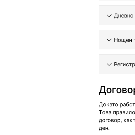
Дневно
Нощен т
Регистр
Догово
Докато работ
Това правило
договор, как
ден.