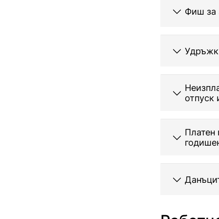
Фиш за 
Удръжки
Неизпла
отпуск 
Платен 
годишен
Данъцит