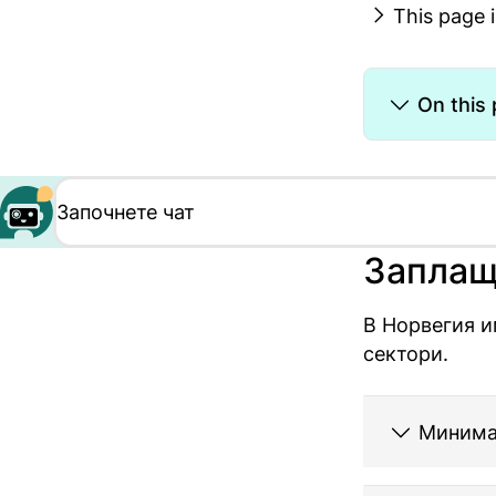
This page 
On this
Заплащ
В Норвегия и
сектори.
Минима