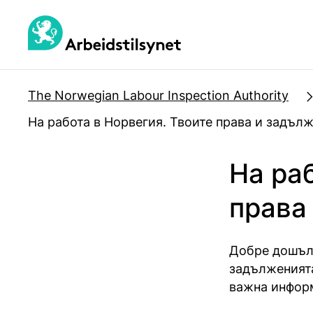
Jump
to
main
content
The Norwegian Labour Inspection Authority
На работа в Норвегия. Твоите права и задъл
На ра
права
Добре дошъл 
задълженията
важна информ