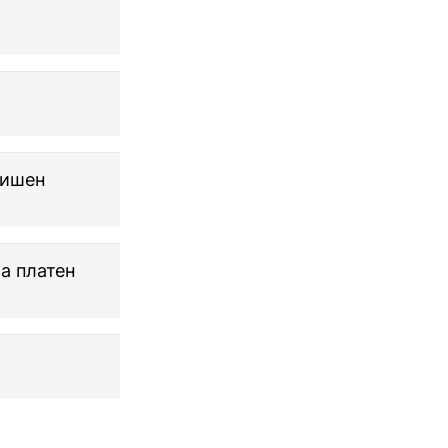
дишен
а платен