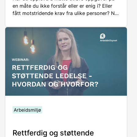
en måte du ikke forstår eller er enig i
?
E
ller
fått motstridende krav fra ulike personer?
Når
du møter
ulike forventninger
til hva, hvordan
og når ting skal gjøres, er det lett å bli
usikker. Det kan føre til dårligere helse og økt
sykefravær.
Det
var tema for dette
webinaret
fra 14. mars 2023
.
Arbeidsmiljø
Rettferdig og støttende