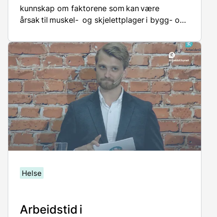
kunnskap om faktorene som kan være
årsak til muskel- og skjelettplager i bygg- og
anleggsbransjen, hvordan og hvilke tiltak som
kan iverksette for å bidra til å fremme muskel
og skjeletthelse, og hvorfor det bør gjøres.
Helse
Arbeidstid i