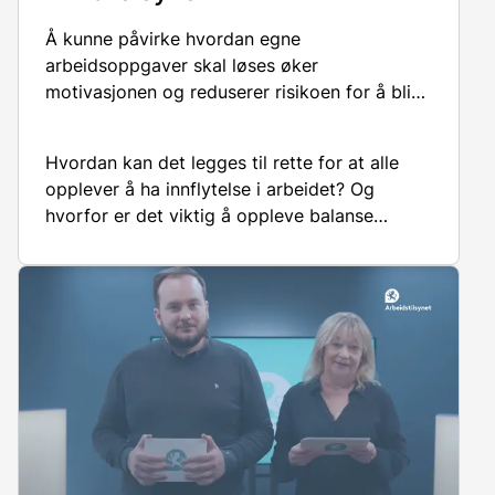
Å kunne
påvirke hvordan
egne
arbeidsoppgave
r
skal løses
øker
motivasjon
en
og reduser
er
risiko
en
for
å bli
syk
av jobben.
Hvordan
kan
det
legge
s
til rette for at alle
opplever
å ha
innflytelse i arbeidet? Og
hvorfor er det viktig
å
oppleve balanse
mellom kravene vi
møter
og muligheten
til å
påvirke?
Det handlet dette
webinaret
fra 17.
januar 2023 om.