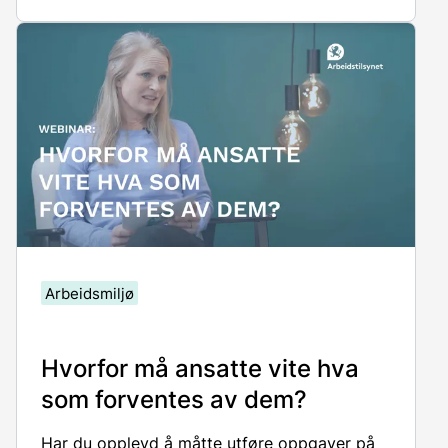
får
negative konsekvenser
å
innrømme feil.
I
dette
webinaret
fra 28. mars 2023 var
åpenhet og respekt på arbeidsplassen tema.
Arbeidsmiljø
Hvorfor må ansatte vite hva
som forventes av dem?
Har du opplevd å måtte utføre oppgaver på