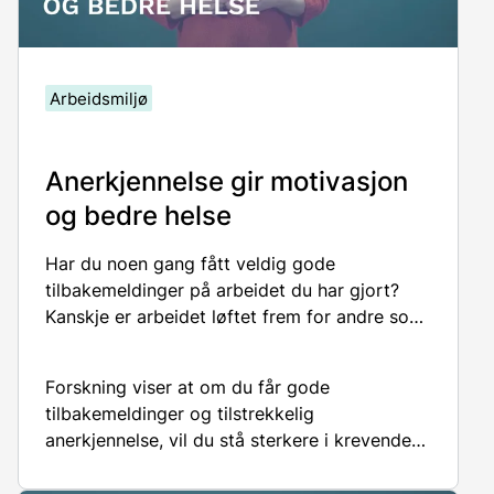
Arbeidsmiljø
Anerkjennelse gir motivasjon
og bedre helse
Har du noen gang
fått
veldig
gode
tilbakemeldinger på arbeidet du har gjort
?
Kanskje er arbeidet løftet frem for andre som
viktig? Det påvirket trolig både
motivasjon
en
og arbeidsglede
n
din
.
F
orskning
viser at om
du
får gode
tilbakemeldinger og tilstrekkelig
anerkjennelse
,
vil
du
stå sterkere i krevende
arbeidssituasjoner,
jobbe bedre
,
og bli mindre
syk. Det skal vi snakke mer om
i
dette