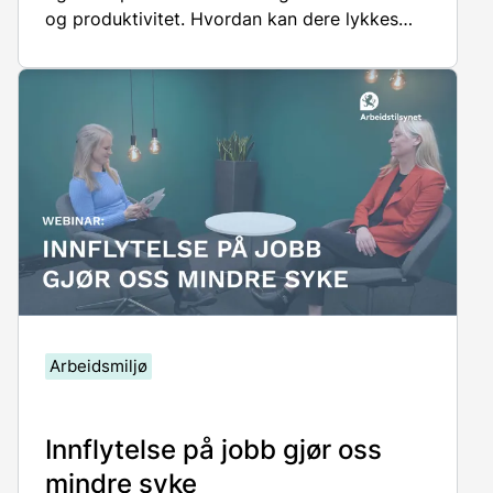
og produktivitet.
Hvordan kan
dere
lykkes
med
endringe
r
og gjøre
endringen
enklere å
håndtere
for alle
?
Det
var tema for
dette
webinaret fra 31. januar 2023
.
Arbeidsmiljø
Innflytelse på jobb gjør oss
mindre syke