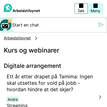
Hopp
til
hovedinnhold
Søk
Meny
Still oss et spørs
Arbeidstilsynet
Kurs og webinarer
Digitale arrangement
Ett år etter drapet på Tamima: Ingen
skal utsettes for vold på jobb -
hvordan hindre at det skjer?
Andre
Streaming